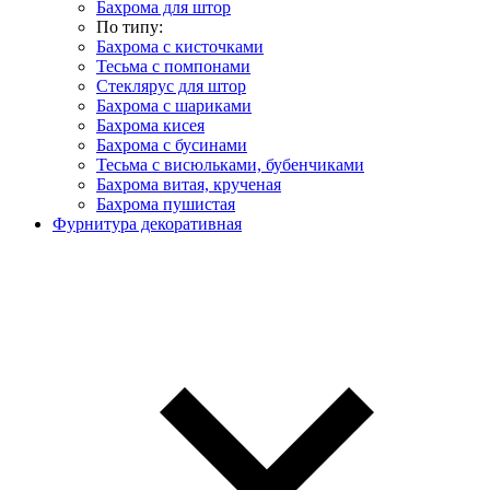
Бахрома для штор
По типу:
Бахрома с кисточками
Тесьма с помпонами
Стеклярус для штор
Бахрома с шариками
Бахрома кисея
Бахрома с бусинами
Тесьма с висюльками, бубенчиками
Бахрома витая, крученая
Бахрома пушистая
Фурнитура декоративная