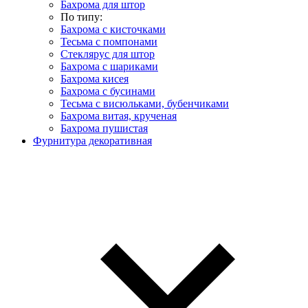
Бахрома для штор
По типу:
Бахрома с кисточками
Тесьма с помпонами
Стеклярус для штор
Бахрома с шариками
Бахрома кисея
Бахрома с бусинами
Тесьма с висюльками, бубенчиками
Бахрома витая, крученая
Бахрома пушистая
Фурнитура декоративная