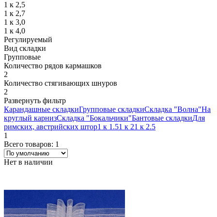
1 к 2,5
1 к 2,7
1 к 3,0
1 к 4,0
Регулируемый
Вид складки
Групповые
Количество рядов кармашков
2
Количество стягивающих шнуров
2
Развернуть фильтр
Карандашные складки
Групповые складки
Складка "Волна"
На
круглый карниз
Складка "Бокальчики"
Бантовые складки
Для
римских, австрийских штор
1 к 1.5
1 к 2
1 к 2.5
1
Всего товаров: 1
Нет в наличии