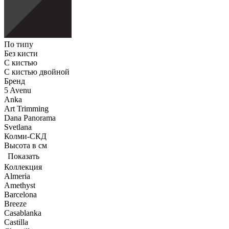
По типу
Без кисти
С кистью
С кистью двойной
Бренд
5 Avenu
Anka
Art Trimming
Dana Panorama
Svetlana
Колми-СКД
Высота в см
Показать
Коллекция
Almeria
Amethyst
Barcelona
Breeze
Casablanka
Castilla