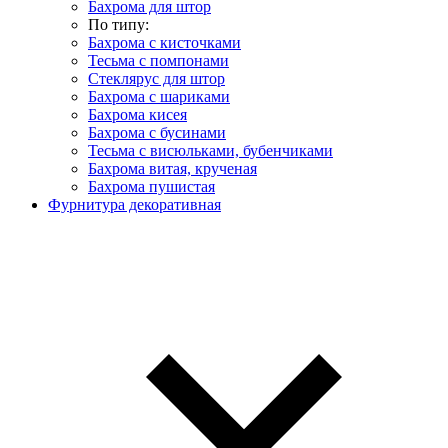
Бахрома для штор
По типу:
Бахрома с кисточками
Тесьма с помпонами
Стеклярус для штор
Бахрома с шариками
Бахрома кисея
Бахрома с бусинами
Тесьма с висюльками, бубенчиками
Бахрома витая, крученая
Бахрома пушистая
Фурнитура декоративная