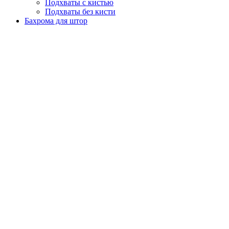
Подхваты с кистью
Подхваты без кисти
Бахрома для штор