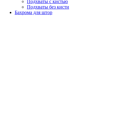
Подхваты с кистью
Подхваты без кисти
Бахрома для штор