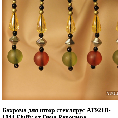
Бахрома для штор стеклярус AT921B-
1044 Fluffy от Dana Panorama