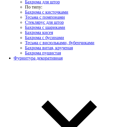
Бахрома для штор
По типу:
Бахрома с кисточками
Тесьма с помпонами
Стеклярус для штор
Бахрома с шариками
Бахрома кисея
Бахрома с бусинами
Тесьма с висюльками, бубенчиками
Бахрома витая, крученая
Бахрома пушистая
Фурнитура декоративная