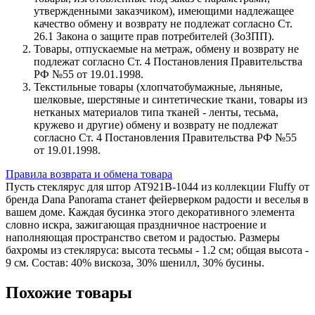
утвержденными заказчиком), имеющими надлежащее
качество обмену и возврату не подлежат согласно Ст.
26.1 Закона о защите прав потребителей (ЗоЗПП).
Товары, отпускаемые на метраж, обмену и возврату не
подлежат согласно Ст. 4 Постановления Правительства
РФ №55 от 19.01.1998.
Текстильные товары (хлопчатобумажные, льняные,
шелковые, шерстяные и синтетические ткани, товары из
нетканых материалов типа тканей - ленты, тесьма,
кружево и другие) обмену и возврату не подлежат
согласно Ст. 4 Постановления Правительства РФ №55
от 19.01.1998.
Правила возврата и обмена товара
Пусть стеклярус для штор AT921B-1044 из коллекции Fluffy от
бренда Dana Panorama станет фейерверком радости и веселья в
вашем доме. Каждая бусинка этого декоративного элемента
словно искра, зажигающая праздничное настроение и
наполняющая пространство светом и радостью. Размеры
бахромы из стекляруса: высота тесьмы - 1.2 см; общая высота -
9 см. Состав: 40% вискоза, 30% шенилл, 30% бусины.
Похожие товары