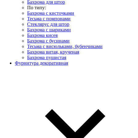
Бахрома для штор
По типу:
Бахрома с кисточками
Тесьма с помпонами
Стеклярус для штор
Бахрома с шариками
Бахрома кисея
Бахрома с бусинами
Тесьма с висюльками, бубенчиками
Бахрома витая, крученая
Бахрома пушистая
Фурнитура декоративная