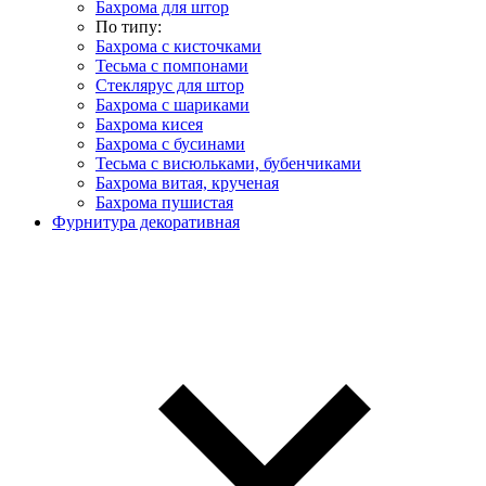
Бахрома для штор
По типу:
Бахрома с кисточками
Тесьма с помпонами
Стеклярус для штор
Бахрома с шариками
Бахрома кисея
Бахрома с бусинами
Тесьма с висюльками, бубенчиками
Бахрома витая, крученая
Бахрома пушистая
Фурнитура декоративная