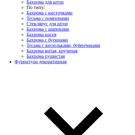
Бахрома для штор
По типу:
Бахрома с кисточками
Тесьма с помпонами
Стеклярус для штор
Бахрома с шариками
Бахрома кисея
Бахрома с бусинами
Тесьма с висюльками, бубенчиками
Бахрома витая, крученая
Бахрома пушистая
Фурнитура декоративная