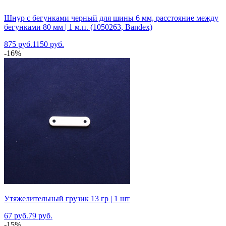
Шнур с бегунками черный для шины 6 мм, расстояние между
бегунками 80 мм | 1 м.п. (1050263, Bandex)
875 руб.
1150 руб.
-16%
Утяжелительный грузик 13 гр | 1 шт
67 руб.
79 руб.
-15%