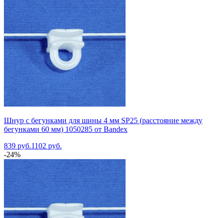
Шнур с бегунками для шины 4 мм SP25 (расстояние между
бегунками 60 мм) 1050285 от Bandex
839 руб.
1102 руб.
-24%