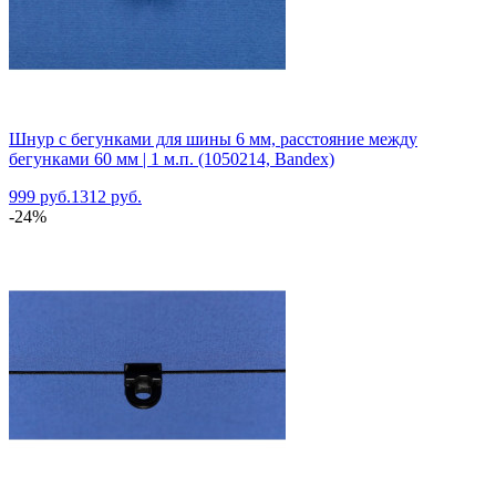
Шнур с бегунками для шины 6 мм, расстояние между
бегунками 60 мм | 1 м.п. (1050214, Bandex)
999 руб.
1312 руб.
-24%