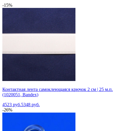
-15%
Контактная лента самоклеющаяся крючок 2 см | 25 м.п.
(1020051, Bandex)
4523 руб.
5348 руб.
-26%