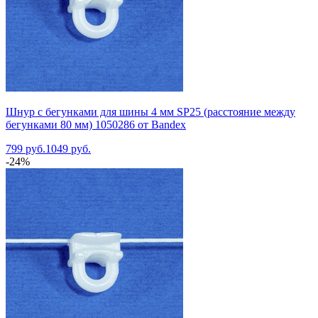
Шнур с бегунками для шины 4 мм SP25 (расстояние между
бегунками 80 мм) 1050286 от Bandex
799 руб.
1049 руб.
-24%