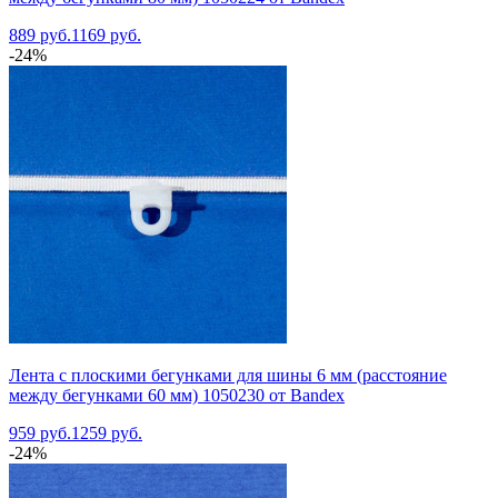
889 руб.
1169 руб.
-24%
Лента с плоскими бегунками для шины 6 мм (расстояние
между бегунками 60 мм) 1050230 от Bandex
959 руб.
1259 руб.
-24%