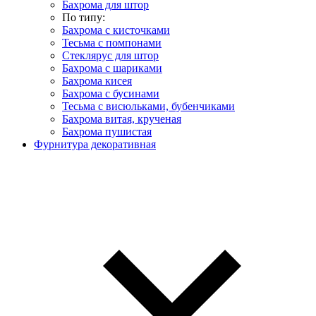
Бахрома для штор
По типу:
Бахрома с кисточками
Тесьма с помпонами
Стеклярус для штор
Бахрома с шариками
Бахрома кисея
Бахрома с бусинами
Тесьма с висюльками, бубенчиками
Бахрома витая, крученая
Бахрома пушистая
Фурнитура декоративная