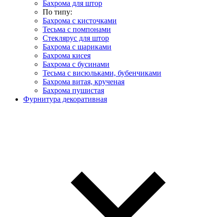
Бахрома для штор
По типу:
Бахрома с кисточками
Тесьма с помпонами
Стеклярус для штор
Бахрома с шариками
Бахрома кисея
Бахрома с бусинами
Тесьма с висюльками, бубенчиками
Бахрома витая, крученая
Бахрома пушистая
Фурнитура декоративная