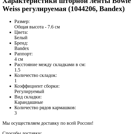
Характеристики шторной ленты Bowie
Weiss регулируемая (1044206, Bandex)
Размер
:
Общая высота - 7.6 см
Цвета
:
Белый
Бренд
:
Bandex
Раппорт
:
4 см
Расстояние между складками в см
:
1.5
Количество складок
:
1
Коэффициент сборки
:
Регулируемый
Вид складки
:
Карандашные
Количество рядов кармашков
:
3
Мы осуществляем доставку по всей России!
Способы доставки: