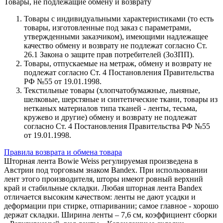
Товары, не подлежащие обмену и возврату
Товары с индивидуальными характеристиками (то есть
товары, изготовленные под заказ с параметрами,
утвержденными заказчиком), имеющими надлежащее
качество обмену и возврату не подлежат согласно Ст.
26.1 Закона о защите прав потребителей (ЗоЗПП).
Товары, отпускаемые на метраж, обмену и возврату не
подлежат согласно Ст. 4 Постановления Правительства
РФ №55 от 19.01.1998.
Текстильные товары (хлопчатобумажные, льняные,
шелковые, шерстяные и синтетические ткани, товары из
нетканых материалов типа тканей - ленты, тесьма,
кружево и другие) обмену и возврату не подлежат
согласно Ст. 4 Постановления Правительства РФ №55
от 19.01.1998.
Правила возврата и обмена товара
Шторная лента Bowie Weiss регулируемая произведена в
Австрии под торговым знаком Bandex. При использовании
лент этого производителя, шторы имеют ровный верхний
край и стабильные складки. Любая шторная лента Bandex
отличается высоким качеством: ленты не дают усадки и
деформации при стирке, отпаривании; самое главное - хорошо
держат складки. Ширина ленты – 7,6 см, коэффициент сборки