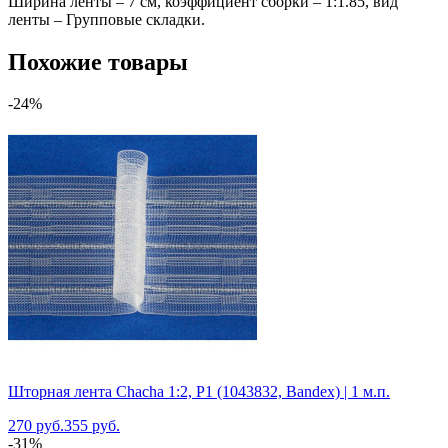
Ширина ленты – 7 см, коэффициент сборки – 1:1.85, вид
ленты – Групповые складки.
Похожие товары
-24%
Шторная лента Chacha 1:2, P1 (1043832, Bandex) | 1 м.п.
270 руб.
355 руб.
-31%