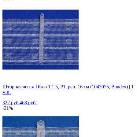
Шторная лента Disco 1:1.5, P1, рап. 16 см (1043075, Bandex) | 1
м.п.
322 руб.
468 руб.
-31%