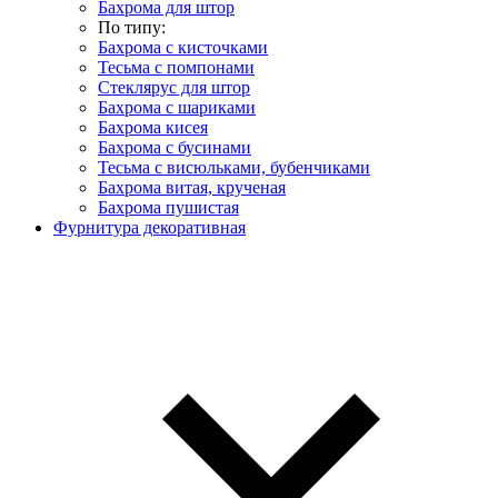
Бахрома для штор
По типу:
Бахрома с кисточками
Тесьма с помпонами
Стеклярус для штор
Бахрома с шариками
Бахрома кисея
Бахрома с бусинами
Тесьма с висюльками, бубенчиками
Бахрома витая, крученая
Бахрома пушистая
Фурнитура декоративная