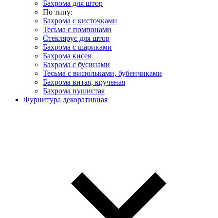
Бахрома для штор
По типу:
Бахрома с кисточками
Тесьма с помпонами
Стеклярус для штор
Бахрома с шариками
Бахрома кисея
Бахрома с бусинами
Тесьма с висюльками, бубенчиками
Бахрома витая, крученая
Бахрома пушистая
Фурнитура декоративная