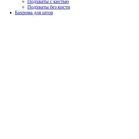
Подхваты с кистью
Подхваты без кисти
Бахрома для штор