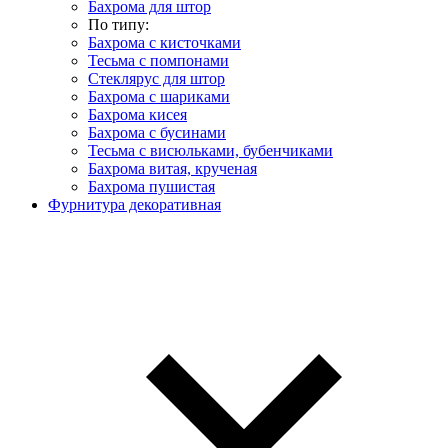
Бахрома для штор
По типу:
Бахрома с кисточками
Тесьма с помпонами
Стеклярус для штор
Бахрома с шариками
Бахрома кисея
Бахрома с бусинами
Тесьма с висюльками, бубенчиками
Бахрома витая, крученая
Бахрома пушистая
Фурнитура декоративная