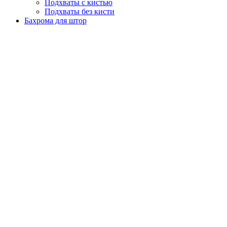
Подхваты с кистью
Подхваты без кисти
Бахрома для штор