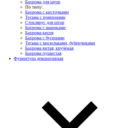
Бахрома для штор
По типу:
Бахрома с кисточками
Тесьма с помпонами
Стеклярус для штор
Бахрома с шариками
Бахрома кисея
Бахрома с бусинами
Тесьма с висюльками, бубенчиками
Бахрома витая, крученая
Бахрома пушистая
Фурнитура декоративная