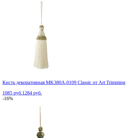
Кисть декоративная MK380A-0109 Classic от Art Trimming
1085 руб.
1284 руб.
-16%