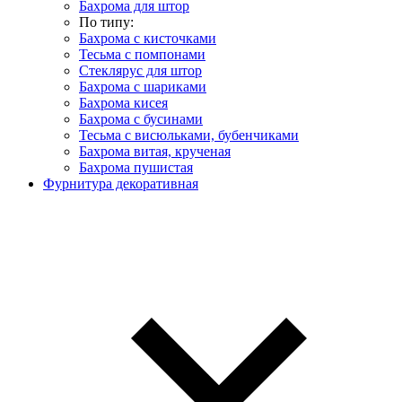
Бахрома для штор
По типу:
Бахрома с кисточками
Тесьма с помпонами
Стеклярус для штор
Бахрома с шариками
Бахрома кисея
Бахрома с бусинами
Тесьма с висюльками, бубенчиками
Бахрома витая, крученая
Бахрома пушистая
Фурнитура декоративная