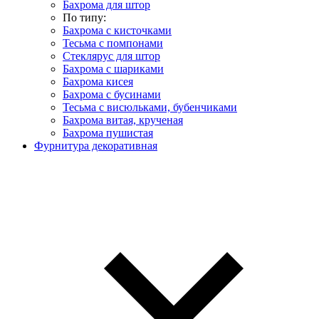
Бахрома для штор
По типу:
Бахрома с кисточками
Тесьма с помпонами
Стеклярус для штор
Бахрома с шариками
Бахрома кисея
Бахрома с бусинами
Тесьма с висюльками, бубенчиками
Бахрома витая, крученая
Бахрома пушистая
Фурнитура декоративная