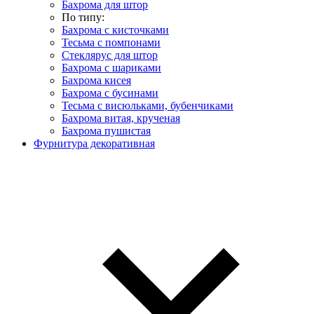
Бахрома для штор
По типу:
Бахрома с кисточками
Тесьма с помпонами
Стеклярус для штор
Бахрома с шариками
Бахрома кисея
Бахрома с бусинами
Тесьма с висюльками, бубенчиками
Бахрома витая, крученая
Бахрома пушистая
Фурнитура декоративная