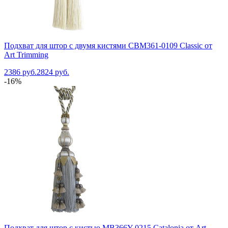
Подхват для штор с двумя кистями CBM361-0109 Classic от
Art Trimming
2386 руб.
2824 руб.
-16%
Подхват для штор с кистью MB366Y-0215 Catalonia от Art