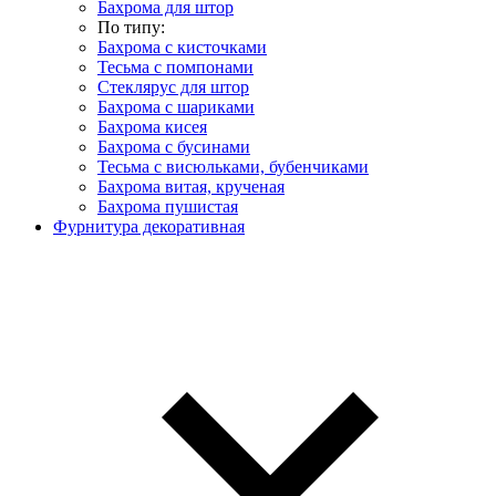
Бахрома для штор
По типу:
Бахрома с кисточками
Тесьма с помпонами
Стеклярус для штор
Бахрома с шариками
Бахрома кисея
Бахрома с бусинами
Тесьма с висюльками, бубенчиками
Бахрома витая, крученая
Бахрома пушистая
Фурнитура декоративная