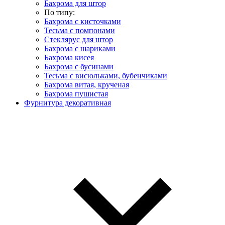
Бахрома для штор
По типу:
Бахрома с кисточками
Тесьма с помпонами
Стеклярус для штор
Бахрома с шариками
Бахрома кисея
Бахрома с бусинами
Тесьма с висюльками, бубенчиками
Бахрома витая, крученая
Бахрома пушистая
Фурнитура декоративная