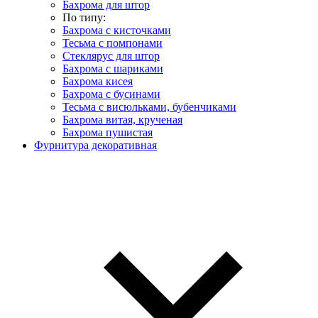
Бахрома для штор
По типу:
Бахрома с кисточками
Тесьма с помпонами
Стеклярус для штор
Бахрома с шариками
Бахрома кисея
Бахрома с бусинами
Тесьма с висюльками, бубенчиками
Бахрома витая, крученая
Бахрома пушистая
Фурнитура декоративная