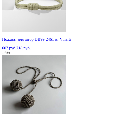
Подхват для штор DB99-2461 от Vinarti
607 руб.
718 руб.
--6%