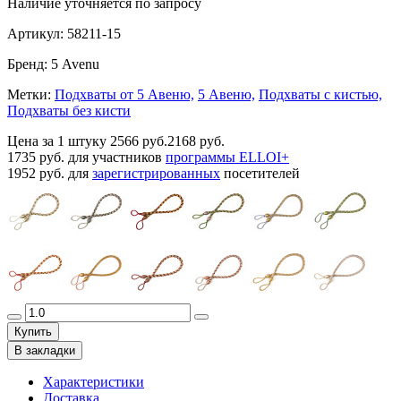
Наличие уточняется по запросу
Артикул:
58211-15
Бренд:
5 Avenu
Метки:
Подхваты от 5 Авеню,
5 Авеню,
Подхваты с кистью,
Подхваты без кисти
Цена за 1 штуку
2566 руб.
2168 руб.
1735 руб.
для участников
программы ELLOI+
1952 руб.
для
зарегистрированных
посетителей
Купить
В закладки
Характеристики
Доставка