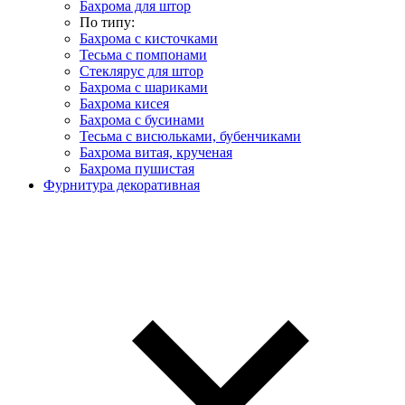
Бахрома для штор
По типу:
Бахрома с кисточками
Тесьма с помпонами
Стеклярус для штор
Бахрома с шариками
Бахрома кисея
Бахрома с бусинами
Тесьма с висюльками, бубенчиками
Бахрома витая, крученая
Бахрома пушистая
Фурнитура декоративная