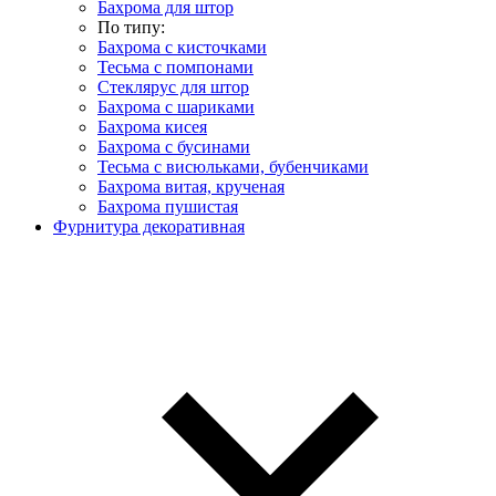
Бахрома для штор
По типу:
Бахрома с кисточками
Тесьма с помпонами
Стеклярус для штор
Бахрома с шариками
Бахрома кисея
Бахрома с бусинами
Тесьма с висюльками, бубенчиками
Бахрома витая, крученая
Бахрома пушистая
Фурнитура декоративная