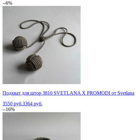
--6%
Подхват для штор 3810 SVETLANA X PROMODI от Svetlana
3550 руб.
3364 руб.
--16%