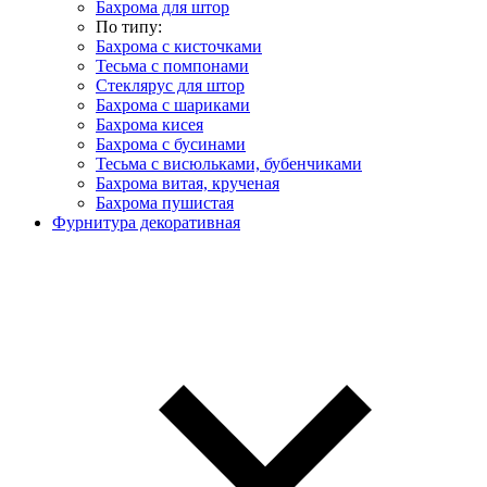
Бахрома для штор
По типу:
Бахрома с кисточками
Тесьма с помпонами
Стеклярус для штор
Бахрома с шариками
Бахрома кисея
Бахрома с бусинами
Тесьма с висюльками, бубенчиками
Бахрома витая, крученая
Бахрома пушистая
Фурнитура декоративная