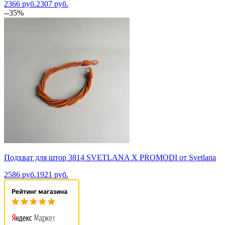
2366 руб.
2307 руб.
--35%
Подхват для штор 3814 SVETLANA X PROMODI от Svetlana
2586 руб.
1921 руб.