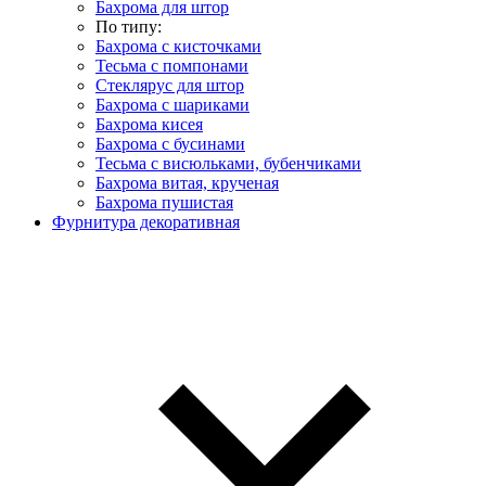
Бахрома для штор
По типу:
Бахрома с кисточками
Тесьма с помпонами
Стеклярус для штор
Бахрома с шариками
Бахрома кисея
Бахрома с бусинами
Тесьма с висюльками, бубенчиками
Бахрома витая, крученая
Бахрома пушистая
Фурнитура декоративная