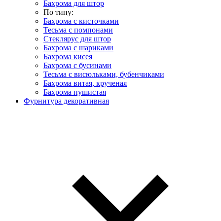
Бахрома для штор
По типу:
Бахрома с кисточками
Тесьма с помпонами
Стеклярус для штор
Бахрома с шариками
Бахрома кисея
Бахрома с бусинами
Тесьма с висюльками, бубенчиками
Бахрома витая, крученая
Бахрома пушистая
Фурнитура декоративная