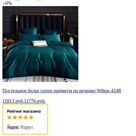
--0%
Постельное белье сатин премиум на резинке Wilton 424R
11813 руб.
11776 руб.