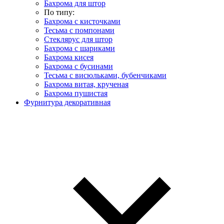
Бахрома для штор
По типу:
Бахрома с кисточками
Тесьма с помпонами
Стеклярус для штор
Бахрома с шариками
Бахрома кисея
Бахрома с бусинами
Тесьма с висюльками, бубенчиками
Бахрома витая, крученая
Бахрома пушистая
Фурнитура декоративная