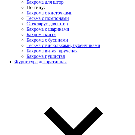
Бахрома для штор
По типу:
Бахрома с кисточками
Тесьма с помпонами
Стеклярус для штор
Бахрома с шариками
Бахрома кисея
Бахрома с бусинами
Тесьма с висюльками, бубенчиками
Бахрома витая, крученая
Бахрома пушистая
Фурнитура декоративная