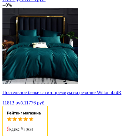
--0%
Постельное белье сатин премиум на резинке Wilton 424R
11813 руб.
11776 руб.