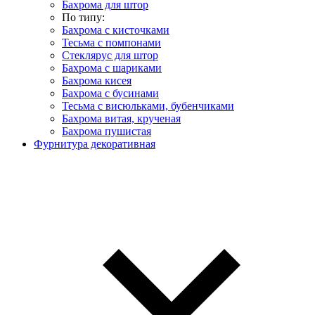
Бахрома для штор
По типу:
Бахрома с кисточками
Тесьма с помпонами
Стеклярус для штор
Бахрома с шариками
Бахрома кисея
Бахрома с бусинами
Тесьма с висюльками, бубенчиками
Бахрома витая, крученая
Бахрома пушистая
Фурнитура декоративная