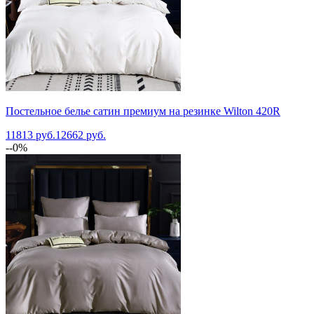
Постельное белье сатин премиум на резинке Wilton 420R
11813 руб.
12662 руб.
--0%