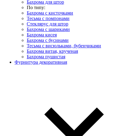
Бахрома для штор
По типу:
Бахрома с кисточками
Тесьма с помпонами
Стеклярус для штор
Бахрома с шариками
Бахрома кисея
Бахрома с бусинами
Тесьма с висюльками, бубенчиками
Бахрома витая, крученая
Бахрома пушистая
Фурнитура декоративная