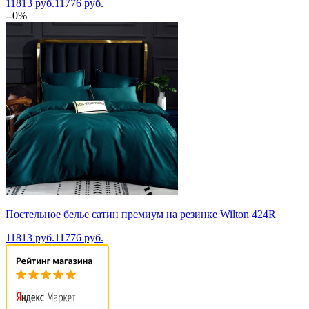
11813 руб.
11776 руб.
--0%
Постельное белье сатин премиум на резинке Wilton 424R
11813 руб.
11776 руб.