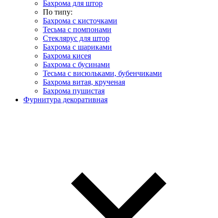
Бахрома для штор
По типу:
Бахрома с кисточками
Тесьма с помпонами
Стеклярус для штор
Бахрома с шариками
Бахрома кисея
Бахрома с бусинами
Тесьма с висюльками, бубенчиками
Бахрома витая, крученая
Бахрома пушистая
Фурнитура декоративная