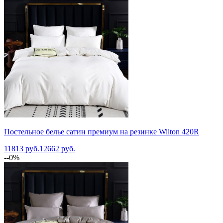
Постельное белье сатин премиум на резинке Wilton 420R
11813 руб.
12662 руб.
--0%