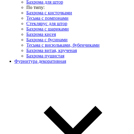
Бахрома для штор
По типу:
Бахрома с кисточками
Тесьма с помпонами
Стеклярус для штор
Бахрома с шариками
Бахрома кисея
Бахрома с бусинами
Тесьма с висюльками, бубенчиками
Бахрома витая, крученая
Бахрома пушистая
Фурнитура декоративная