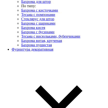
Бахрома для штор
По типу:
Бахрома с кисточками
Тесьма с помпонами
Стеклярус для штор
Бахрома с шариками
Бахрома кисея
Бахрома с бусинами
Тесьма с висюльками, бубенчиками
Бахрома витая, крученая
Бахрома пушистая
Фурнитура декоративная