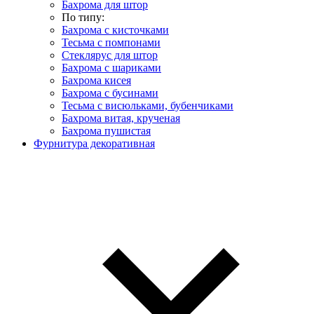
Бахрома для штор
По типу:
Бахрома с кисточками
Тесьма с помпонами
Стеклярус для штор
Бахрома с шариками
Бахрома кисея
Бахрома с бусинами
Тесьма с висюльками, бубенчиками
Бахрома витая, крученая
Бахрома пушистая
Фурнитура декоративная