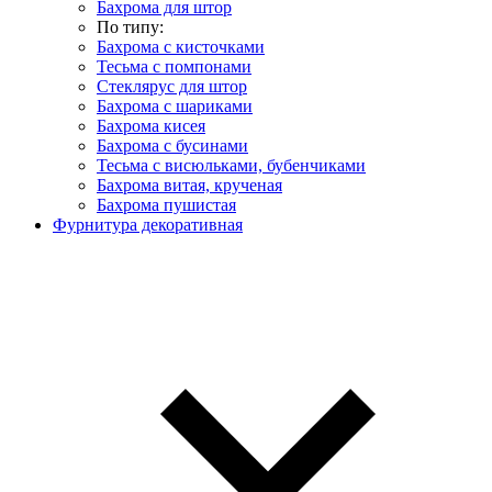
Бахрома для штор
По типу:
Бахрома с кисточками
Тесьма с помпонами
Стеклярус для штор
Бахрома с шариками
Бахрома кисея
Бахрома с бусинами
Тесьма с висюльками, бубенчиками
Бахрома витая, крученая
Бахрома пушистая
Фурнитура декоративная