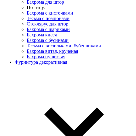
Бахрома для штор
По типу:
Бахрома с кисточками
Тесьма с помпонами
Стеклярус для штор
Бахрома с шариками
Бахрома кисея
Бахрома с бусинами
Тесьма с висюльками, бубенчиками
Бахрома витая, крученая
Бахрома пушистая
Фурнитура декоративная