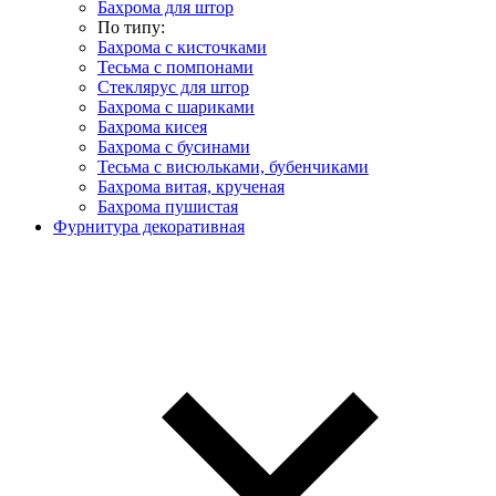
Бахрома для штор
По типу:
Бахрома с кисточками
Тесьма с помпонами
Стеклярус для штор
Бахрома с шариками
Бахрома кисея
Бахрома с бусинами
Тесьма с висюльками, бубенчиками
Бахрома витая, крученая
Бахрома пушистая
Фурнитура декоративная