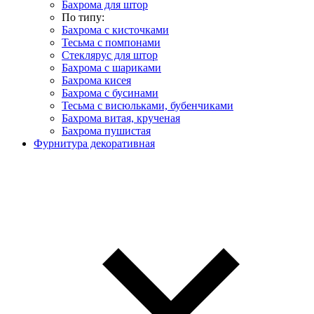
Бахрома для штор
По типу:
Бахрома с кисточками
Тесьма с помпонами
Стеклярус для штор
Бахрома с шариками
Бахрома кисея
Бахрома с бусинами
Тесьма с висюльками, бубенчиками
Бахрома витая, крученая
Бахрома пушистая
Фурнитура декоративная