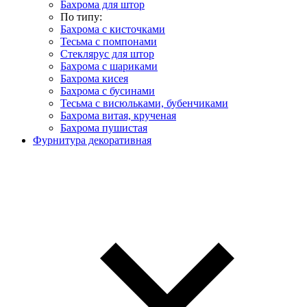
Бахрома для штор
По типу:
Бахрома с кисточками
Тесьма с помпонами
Стеклярус для штор
Бахрома с шариками
Бахрома кисея
Бахрома с бусинами
Тесьма с висюльками, бубенчиками
Бахрома витая, крученая
Бахрома пушистая
Фурнитура декоративная