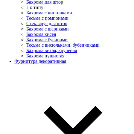
Бахрома для штор
По типу:
Бахрома с кисточками
Тесьма с помпонами
Стеклярус для штор
Бахрома с шариками
Бахрома кисея
Бахрома с бусинами
Тесьма с висюльками, бубенчиками
Бахрома витая, крученая
Бахрома пушистая
Фурнитура декоративная