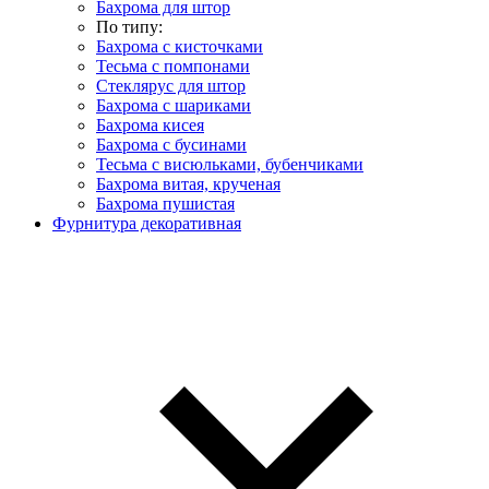
Бахрома для штор
По типу:
Бахрома с кисточками
Тесьма с помпонами
Стеклярус для штор
Бахрома с шариками
Бахрома кисея
Бахрома с бусинами
Тесьма с висюльками, бубенчиками
Бахрома витая, крученая
Бахрома пушистая
Фурнитура декоративная