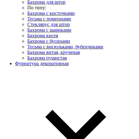
Бахрома для штор
По типу:
Бахрома с кисточками
Тесьма с помпонами
Стеклярус для штор
Бахрома с шариками
Бахрома кисея
Бахрома с бусинами
Тесьма с висюльками, бубенчиками
Бахрома витая, крученая
Бахрома пушистая
Фурнитура декоративная