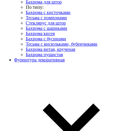
Бахрома для штор
По типу:
Бахрома с кисточками
Тесьма с помпонами
Стеклярус для штор
Бахрома с шариками
Бахрома кисея
Бахрома с бусинами
Тесьма с висюльками, бубенчиками
Бахрома витая, крученая
Бахрома пушистая
Фурнитура декоративная