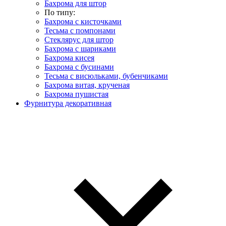
Бахрома для штор
По типу:
Бахрома с кисточками
Тесьма с помпонами
Стеклярус для штор
Бахрома с шариками
Бахрома кисея
Бахрома с бусинами
Тесьма с висюльками, бубенчиками
Бахрома витая, крученая
Бахрома пушистая
Фурнитура декоративная