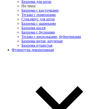
Бахрома для штор
По типу:
Бахрома с кисточками
Тесьма с помпонами
Стеклярус для штор
Бахрома с шариками
Бахрома кисея
Бахрома с бусинами
Тесьма с висюльками, бубенчиками
Бахрома витая, крученая
Бахрома пушистая
Фурнитура декоративная