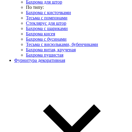
Бахрома для штор
По типу:
Бахрома с кисточками
Тесьма с помпонами
Стеклярус для штор
Бахрома с шариками
Бахрома кисея
Бахрома с бусинами
Тесьма с висюльками, бубенчиками
Бахрома витая, крученая
Бахрома пушистая
Фурнитура декоративная