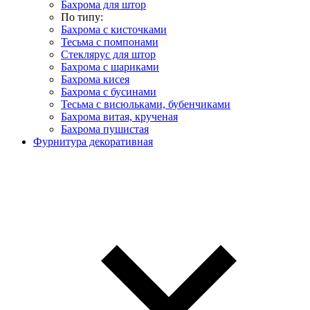
Бахрома для штор
По типу:
Бахрома с кисточками
Тесьма с помпонами
Стеклярус для штор
Бахрома с шариками
Бахрома кисея
Бахрома с бусинами
Тесьма с висюльками, бубенчиками
Бахрома витая, крученая
Бахрома пушистая
Фурнитура декоративная