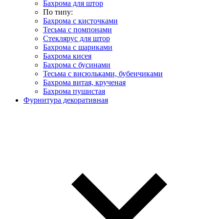
Бахрома для штор
По типу:
Бахрома с кисточками
Тесьма с помпонами
Стеклярус для штор
Бахрома с шариками
Бахрома кисея
Бахрома с бусинами
Тесьма с висюльками, бубенчиками
Бахрома витая, крученая
Бахрома пушистая
Фурнитура декоративная