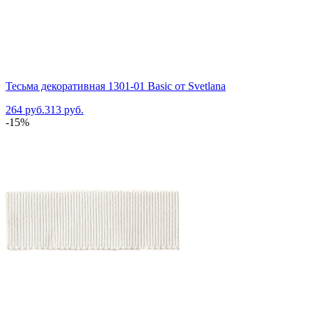
Тесьма декоративная 1301-01 Basic от Svetlana
264 руб.
313 руб.
-15%